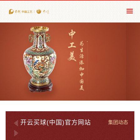
开云买球(中国)官方网站
集团动态