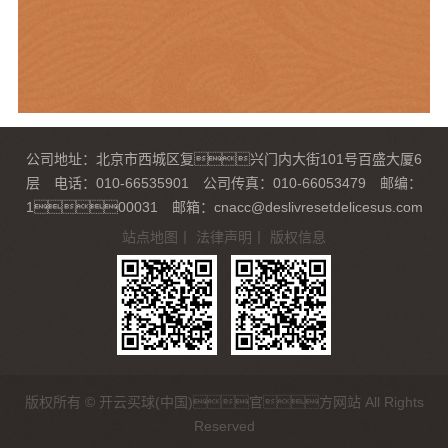
公司地址：北京市西城区复兴门内大街101号百盛大厦6
层 电话：010-66535901 公司传真：010-66053479 邮编：
100031 邮箱：cnacc@deslivresetdelicesus.com
站点地图
丨
法律声明
丨
版权信息
版权所有 © 开云买球(中国)官方网站 All Rights
Reserved