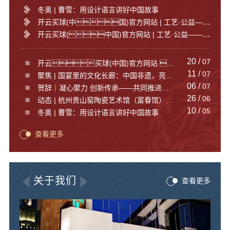
冬奥 | 曹雪：用设计语言讲好中国故事
开云买球(中国)官方网站 | 工艺·公益——中国工艺美术大师论坛专题摘录（一）
开云买球(中国)官方网站 | 工艺·公益——中国工艺美术大师论坛专题摘录（二）
20 /
07
开云买球(中国)官方网站  | 工艺·公益——中国工艺美术大师论坛专题摘录（三）
11 /
07
聚焦 | 国宴里的文化长廊：中国非遗，亮相世界
06 /
07
贺辞｜凝心聚力 创新传承——共同推进工艺美术产业高质量发展
26 /
06
动态 | 杭州贵山窑陶瓷艺术馆（富春馆）开馆仪式隆重举办
10 /
05
冬奥 | 曹雪：用设计语言讲好中国故事
查看更多
关于我们
查看更多