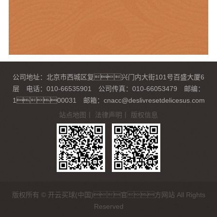
公司地址：北京市西城区复兴门内大街101号百盛大厦6
层 电话：010-66535901 公司传真：010-66053479 邮编：
100031 邮箱：cnacc@deslivresetdelicesus.com
站点地图
丨
法律声明
丨
版权信息
版权所有 © 开云买球(中国)官方网站 All Rights
Reserved