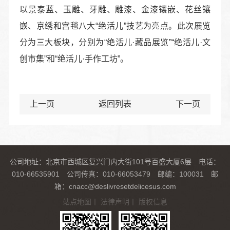
以景泰蓝、玉雕、牙雕、雕漆、金漆镶嵌、花丝镶
嵌、京绣和宫毯八大“绝活儿”技艺为亮点。此次展览
分为三大板块，分别为“绝活儿·藏品展览”“绝活儿·文
创市集”和“绝活儿·手作工坊”。
上一页
返回列表
下一页
公司地址：北京市西城区复兴门内大街101号百盛大厦6层 电话：
010-66535901 公司传真：010-66053479 邮编：100031 邮
箱：cnacc@deslivresetdelicesus.com
站点地图
丨
法律声明
丨
版权信息